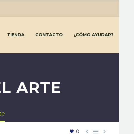
TIENDA
CONTACTO
¿CÓMO AYUDAR?
EL ARTE
te



0