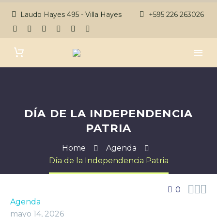
Laudo Hayes 495 - Villa Hayes
+595 226 263026
DÍA DE LA INDEPENDENCIA
PATRIA
Home
Agenda
Día de la Independencia Patria



0
Agenda
mayo 14, 2026