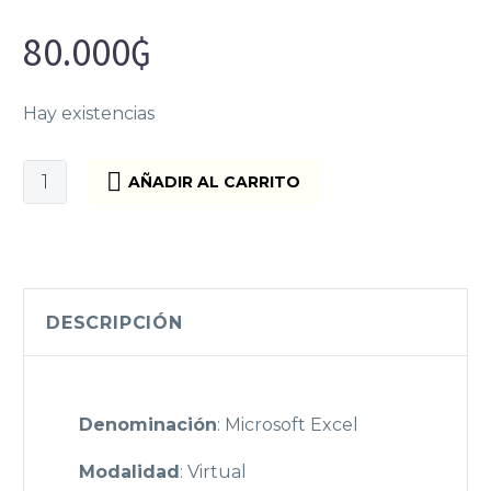
80.000
₲
Hay existencias
Curso
AÑADIR AL CARRITO
Excel
Virtual
-
Melodia
Educa
DESCRIPCIÓN
cantidad
Denominación
: Microsoft Excel
Modalidad
: Virtual