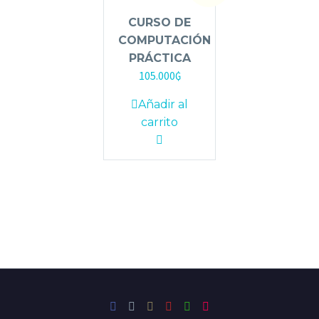
CURSO DE
COMPUTACIÓN
PRÁCTICA
El
105.000
₲
El
precio
precio
Añadir al
original
actual
carrito
era:
es:
150.000₲.
105.000₲.