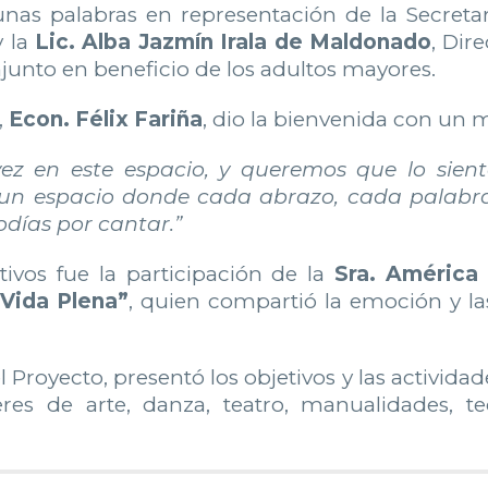
unas palabras en representación de la Secreta
y la
Lic. Alba Jazmín Irala de Maldonado
, Dir
njunto en beneficio de los adultos mayores.
,
Econ. Félix Fariña
, dio la bienvenida con un 
vez en este espacio, y queremos que lo sien
r, un espacio donde cada abrazo, cada palab
odías por cantar.”
vos fue la participación de la
Sra. América
“Vida Plena”
, quien compartió la emoción y la
 Proyecto, presentó los objetivos y las activida
eres de arte, danza, teatro, manualidades, t